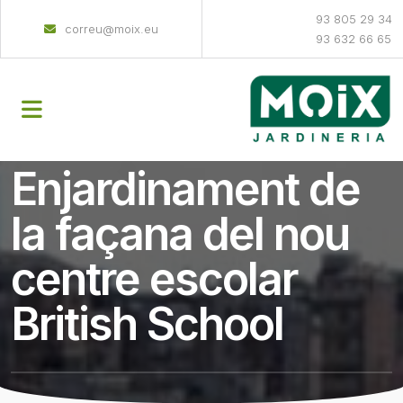
93 805 29 34
correu@moix.eu
93 632 66 65
Enjardinament de
la façana del nou
centre escolar
British School