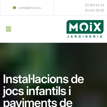
93 805 29 34
correu@moix.eu
93 632 66 65
Instal·lacions de
jocs infantils i
paviments de