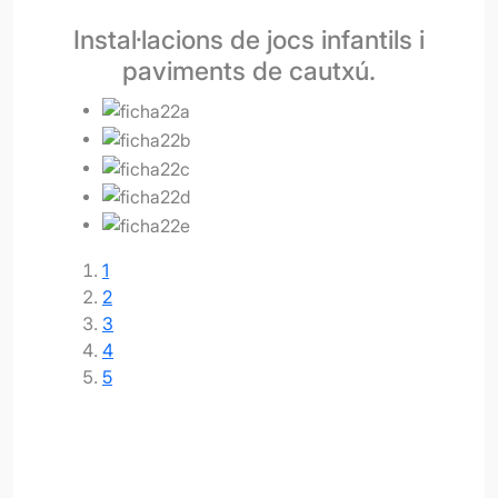
Instal·lacions de jocs infantils i
paviments de cautxú.
1
2
3
4
5