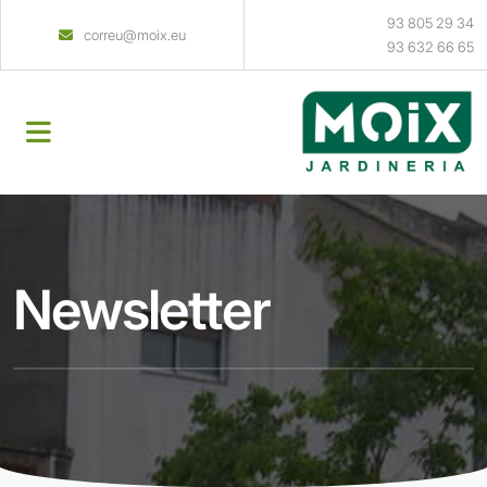
93 805 29 34
correu@moix.eu
93 632 66 65
Newsletter