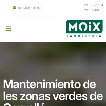
93 805 29 34
correu@moix.eu
93 632 66 65
Mantenimiento de
les zonas verdes de