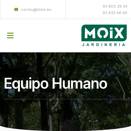
93 805 29 34
correu@moix.eu
93 632 66 65
Equipo Humano