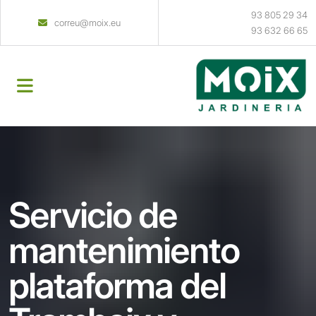
93 805 29 34
correu@moix.eu
93 632 66 65
Servicio de
mantenimiento
plataforma del