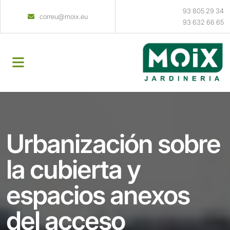
93 805 29 34
correu@moix.eu
93 632 66 65
Urbanización sobre
la cubierta y
espacios anexos
del acceso